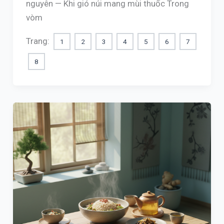
nguyên — Khi gió núi mang mùi thuốc Trong
vòm
Trang:
1
2
3
4
5
6
7
8