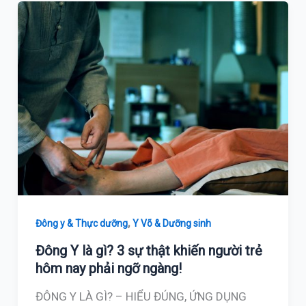
,
Đông y & Thực dưỡng
Y Võ & Dưỡng sinh
Đông Y là gì? 3 sự thật khiến người trẻ
hôm nay phải ngỡ ngàng!
ĐÔNG Y LÀ GÌ? – HIỂU ĐÚNG, ỨNG DỤNG