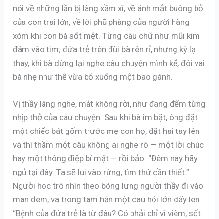
nói về những lần bị làng xầm xì, về ánh mắt buông bỏ
của con trai lớn, về lời phũ phàng của người hàng
xóm khi con bà sốt mệt. Từng câu chữ như mũi kim
đâm vào tim; đứa trẻ trên đùi bà rên rỉ, nhưng kỳ lạ
thay, khi bà dừng lại nghe câu chuyện mình kể, đôi vai
bà nhẹ như thể vừa bỏ xuống một bao gánh.
Vị thầy lắng nghe, mắt không rời, như đang đếm từng
nhịp thở của câu chuyện. Sau khi bà im bặt, ông đặt
một chiếc bát gốm trước mẹ con họ, đặt hai tay lên
và thì thầm một câu không ai nghe rõ — một lời chúc
hay một thông điệp bí mật — rồi bảo: “Đêm nay hãy
ngủ tại đây. Ta sẽ lui vào rừng, tìm thứ cần thiết.”
Người học trò nhìn theo bóng lưng người thầy đi vào
màn đêm, và trong tâm hắn một câu hỏi lớn dấy lên:
“Bệnh của đứa trẻ là từ đâu? Có phải chỉ vì viêm, sốt