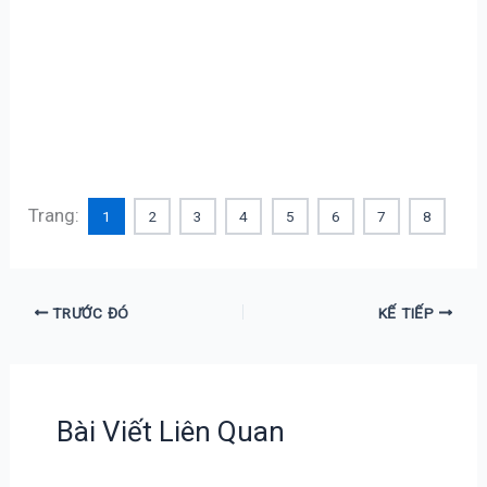
Trang:
1
2
3
4
5
6
7
8
TRƯỚC ĐÓ
KẾ TIẾP
Bài Viết Liên Quan