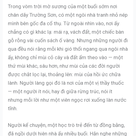
Trong vòm trời mờ sương của một buổi sớm nơi
chân dãy Trường Sơn, có một ngôi nhà tranh nhỏ nép
mình bên gốc đa cổ thụ. Từ ngoài nhìn vào, nơi ấy
chẳng có gì khác lạ: mái rạ, vách đất, một chiếc bàn
gỗ rỗng vài cuốn sách ố vàng. Nhưng những người đi
qua đều nói rằng mỗi khi gió thổi ngang qua ngôi nhà
ấy, không chỉ mùi cỏ cây và đất ẩm theo vào — một
thứ mùi khác, sâu hơn, như mùi của các đời người
được chắt lọc lại, thoảng lên: mùi của hồi ức chữa
lành. Người làng gọi đó là nơi của một vị thầy thuốc
— một người ít nói, hay đi giữa rừng trúc, nói ít
nhưng mỗi lời như một viên ngọc rơi xuống làn nước
tĩnh.
Người kể chuyện, một học trò trẻ đến từ đồng bằng,
đã ngồi dưới hiên nhà ấy nhiều buổi. Hắn nghe những