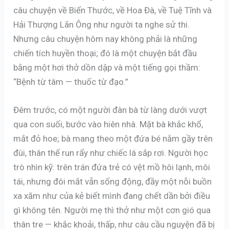
câu chuyện về Biển Thước, về Hoa Đà, về Tuệ Tĩnh và
Hải Thượng Lãn Ông như người ta nghe sử thi.
Nhưng câu chuyện hôm nay không phải là những
chiến tích huyền thoại; đó là một chuyện bắt đầu
bằng một hơi thở dồn dập và một tiếng gọi thầm:
“Bệnh từ tâm — thuốc từ đạo.”
Đêm trước, có một người đàn bà từ làng dưới vượt
qua con suối, bước vào hiên nhà. Mặt bà khắc khổ,
mắt đỏ hoe; bà mang theo một đứa bé nằm gầy trên
đùi, thân thể run rẩy như chiếc lá sắp rơi. Người học
trò nhìn kỹ: trên trán đứa trẻ có vệt mồ hôi lạnh, môi
tái, nhưng đôi mắt vẫn sống động, đầy một nỗi buồn
xa xăm như của kẻ biết mình đang chết dần bởi điều
gì không tên. Người mẹ thì thở như một cơn gió qua
thân tre — khắc khoải, thấp, như câu cầu nguyện đã bị