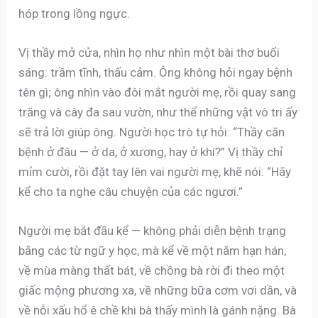
hóp trong lồng ngực.
Vị thầy mở cửa, nhìn họ như nhìn một bài thơ buổi
sáng: trầm tĩnh, thấu cảm. Ông không hỏi ngay bệnh
tên gì; ông nhìn vào đôi mắt người mẹ, rồi quay sang
trăng và cây đa sau vườn, như thể những vật vô tri ấy
sẽ trả lời giúp ông. Người học trò tự hỏi: “Thầy căn
bệnh ở đâu — ở da, ở xương, hay ở khí?” Vị thầy chỉ
mỉm cười, rồi đặt tay lên vai người mẹ, khẽ nói: “Hãy
kể cho ta nghe câu chuyện của các ngươi.”
Người mẹ bắt đầu kể — không phải diễn bệnh trạng
bằng các từ ngữ y học, mà kể về một năm hạn hán,
về mùa màng thất bát, về chồng bà rời đi theo một
giấc mộng phương xa, về những bữa cơm vơi dần, và
về nỗi xấu hổ ê chề khi bà thấy mình là gánh nặng. Bà