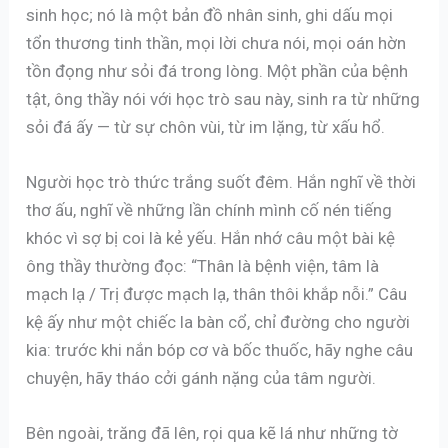
sinh học; nó là một bản đồ nhân sinh, ghi dấu mọi
tổn thương tinh thần, mọi lời chưa nói, mọi oán hờn
tồn đọng như sỏi đá trong lòng. Một phần của bệnh
tật, ông thầy nói với học trò sau này, sinh ra từ những
sỏi đá ấy — từ sự chôn vùi, từ im lặng, từ xấu hổ.
Người học trò thức trắng suốt đêm. Hắn nghĩ về thời
thơ ấu, nghĩ về những lần chính mình cố nén tiếng
khóc vì sợ bị coi là kẻ yếu. Hắn nhớ câu một bài kệ
ông thầy thường đọc: “Thân là bệnh viện, tâm là
mạch lạ / Trị được mạch lạ, thân thôi khắp nỗi.” Câu
kệ ấy như một chiếc la bàn cổ, chỉ đường cho người
kia: trước khi nắn bóp cơ và bốc thuốc, hãy nghe câu
chuyện, hãy tháo cởi gánh nặng của tâm người.
Bên ngoài, trăng đã lên, rọi qua kẽ lá như những tờ