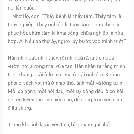
nói lần cuối:
– Nhớ lấy, con: “Thấy bệnh là thấy tâm. Thấy tâm là
thấy nghiệp. Thấy nghiệp là thấy đạo. Chữa thân là
phục hồi, chữa tâm là khai sáng, chữa nghiệp là hòa
hợp. Ai hiểu ba thứ ấy, người ấy bước vào minh triết.”
Hắn nhìn bát, nhìn thầy, rồi nhìn cả rặng tre ngoài
vườn, nơi sương mai vừa tan. Hắn nhận ra rằng minh
triết không phải ở lời nói, mà ở trải nghiệm. Không
phải ở sách vở, mà ở nhịp thở, ánh mắt và lòng từ bi.
Mỗi ca bệnh, mỗi nỗi đau, mỗi sự sống đều là cơ hội
để rèn luyện tâm, để hiểu đạo, để sống trọn vẹn nhịp
điệu vũ trụ.
Trong khoảnh khắc yên tĩnh, hắn thầm ghi nhớ: