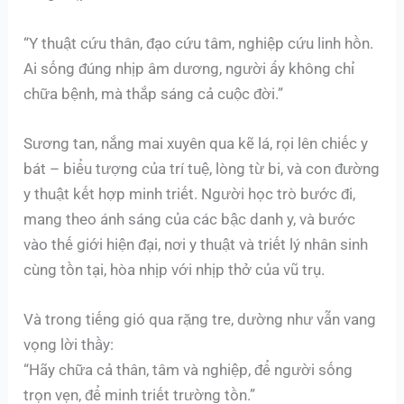
“Y thuật cứu thân, đạo cứu tâm, nghiệp cứu linh hồn.
Ai sống đúng nhịp âm dương, người ấy không chỉ
chữa bệnh, mà thắp sáng cả cuộc đời.”
Sương tan, nắng mai xuyên qua kẽ lá, rọi lên chiếc y
bát – biểu tượng của trí tuệ, lòng từ bi, và con đường
y thuật kết hợp minh triết. Người học trò bước đi,
mang theo ánh sáng của các bậc danh y, và bước
vào thế giới hiện đại, nơi y thuật và triết lý nhân sinh
cùng tồn tại, hòa nhịp với nhịp thở của vũ trụ.
Và trong tiếng gió qua rặng tre, dường như vẫn vang
vọng lời thầy:
“Hãy chữa cả thân, tâm và nghiệp, để người sống
trọn vẹn, để minh triết trường tồn.”