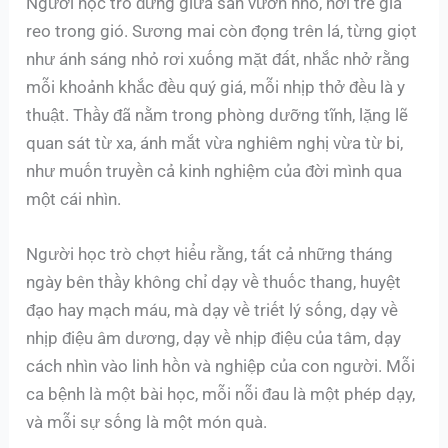
Người học trò đứng giữa sân vườn nhỏ, nơi tre già
reo trong gió. Sương mai còn đọng trên lá, từng giọt
như ánh sáng nhỏ rơi xuống mặt đất, nhắc nhở rằng
mỗi khoảnh khắc đều quý giá, mỗi nhịp thở đều là y
thuật. Thầy đã nằm trong phòng dưỡng tĩnh, lặng lẽ
quan sát từ xa, ánh mắt vừa nghiêm nghị vừa từ bi,
như muốn truyền cả kinh nghiệm của đời mình qua
một cái nhìn.
Người học trò chợt hiểu rằng, tất cả những tháng
ngày bên thầy không chỉ dạy về thuốc thang, huyệt
đạo hay mạch máu, mà dạy về triết lý sống, dạy về
nhịp điệu âm dương, dạy về nhịp điệu của tâm, dạy
cách nhìn vào linh hồn và nghiệp của con người. Mỗi
ca bệnh là một bài học, mỗi nỗi đau là một phép dạy,
và mỗi sự sống là một món quà.