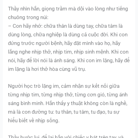
Thầy nhìn hắn, giọng trầm mà dội vào lòng như tiếng
chuông trong núi:
– Con hãy nhớ: chữa thân là dùng tay, chữa tâm là
dùng lòng, chữa nghiệp là dùng cả cuộc đời. Khi con
đứng trước người bệnh, hãy đặt mình vào họ, hãy
lắng nghe nhịp thở, nhịp tim, nhịp sinh mệnh. Khi con
nói, hãy để lời nói là ánh sáng. Khi con im lặng, hãy để
im lặng là hơi thở hòa cùng vũ trụ.
Người học trò lặng im, cảm nhận sự kết nối giữa
từng nhịp tim, từng nhịp thở, từng cơn gió, từng ánh
sáng bình minh. Hắn thấy y thuật không còn là nghề,
mà là con đường tu: tu thân, tu tâm, tu đạo, tu sự
hiểu biết về nhịp sống.
Thầy bước lui, để lại hắn với chiếc y bát trên tay, và