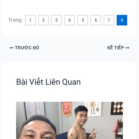
Trang:
1
2
3
4
5
6
7
8
TRƯỚC ĐÓ
KẾ TIẾP
Bài Viết Liên Quan