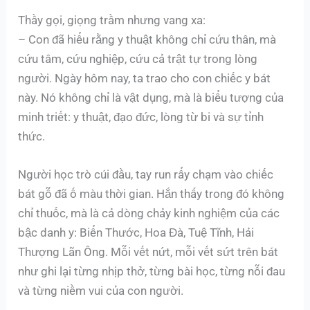
Thầy gọi, giọng trầm nhưng vang xa:
– Con đã hiểu rằng y thuật không chỉ cứu thân, mà
cứu tâm, cứu nghiệp, cứu cả trật tự trong lòng
người. Ngày hôm nay, ta trao cho con chiếc y bát
này. Nó không chỉ là vật dụng, mà là biểu tượng của
minh triết: y thuật, đạo đức, lòng từ bi và sự tỉnh
thức.
Người học trò cúi đầu, tay run rẩy chạm vào chiếc
bát gỗ đã ố màu thời gian. Hắn thấy trong đó không
chỉ thuốc, mà là cả dòng chảy kinh nghiệm của các
bậc danh y: Biển Thước, Hoa Đà, Tuệ Tĩnh, Hải
Thượng Lãn Ông. Mỗi vết nứt, mỗi vết sứt trên bát
như ghi lại từng nhịp thở, từng bài học, từng nỗi đau
và từng niềm vui của con người.