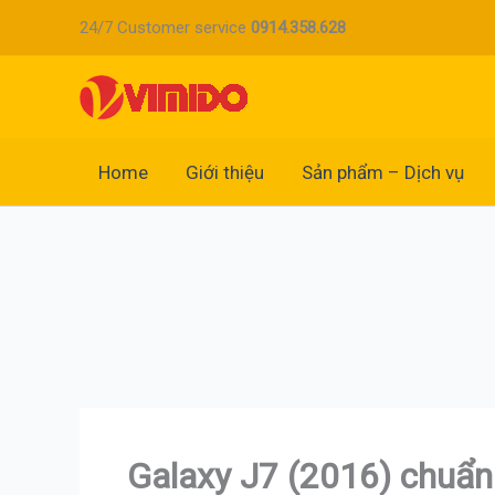
Nhảy
24/7 Customer service
0914.358.628
tới
nội
dung
Home
Giới thiệu
Sản phẩm – Dịch vụ
Galaxy J7 (2016) chuẩn 