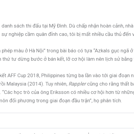
ên danh sách thi đấu tại Mỹ Đình. Dù chấp nhận hoàn cảnh, n
g sự nghiệp cầm quân đỉnh cao, tôi bị mất nhiều cầu thủ đến 
n phép màu ở Hà Nội” trong bài báo có tựa “Azkals gục ngã ở
lần thứ tư dừng bước ở bán kết, lỡ cơ hội làm nên lịch sử bằng
ết AFF Cup 2018, Philippines từng ba lần vào tới giai đoạn nà
rồi Malaysia (2014). Tuy nhiên,
Rappler
cũng cho rằng thất bạ
). “Các học trò của ông Eriksson có nhiều cơ hội hơn từ nhữn
ôn đối phương trong giai đoạn đầu trận”, họ phân tích.