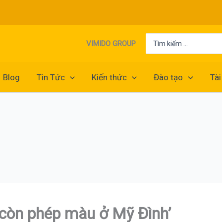
Search
VIMIDO GROUP
for:
Blog
Tin Tức
Kiến thức
Đào tạo
Tài
 còn phép màu ở Mỹ Đình’