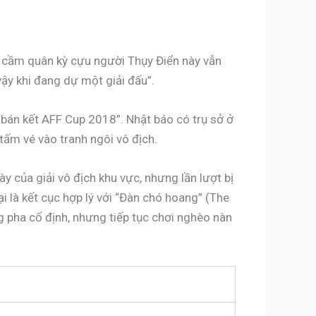
hà cầm quân kỳ cựu người Thụy Điển này vẫn
vậy khi đang dự một giải đấu”.
 bán kết AFF Cup 2018”. Nhật báo có trụ sở ở
 tấm vé vào tranh ngôi vô địch.
y của giải vô địch khu vực, nhưng lần lượt bị
i là kết cục hợp lý với “Đàn chó hoang” (The
g pha cố định, nhưng tiếp tục chơi nghèo nàn