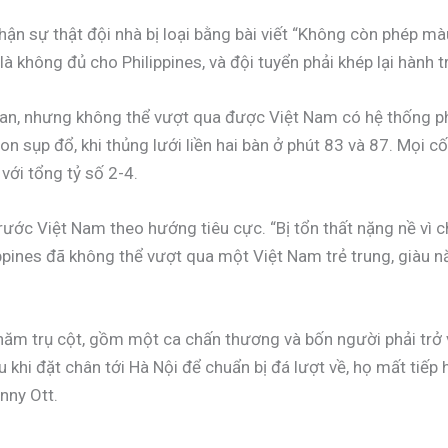
hận sự thật đội nhà bị loại bằng bài viết “Không còn phép mà
à không đủ cho Philippines, và đội tuyển phải khép lại hành 
 gian, nhưng không thể vượt qua được Việt Nam có hệ thống 
on sụp đổ, khi thủng lưới liền hai bàn ở phút 83 và 87. Mọi c
với tổng tỷ số 2-4.
trước Việt Nam theo hướng tiêu cực. “Bị tổn thất nặng nề vì 
ppines đã không thể vượt qua một Việt Nam trẻ trung, giàu n
ất năm trụ cột, gồm một ca chấn thương và bốn người phải tr
u khi đặt chân tới Hà Nội để chuẩn bị đá lượt về, họ mất tiếp
nny Ott.