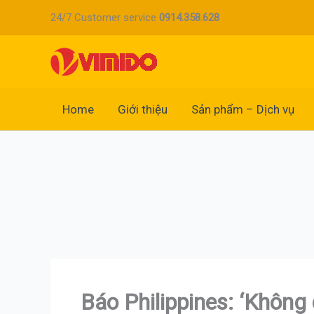
Nhảy
24/7 Customer service
0914.358.628
tới
nội
dung
Home
Giới thiệu
Sản phẩm – Dịch vụ
Báo Philippines: ‘Không