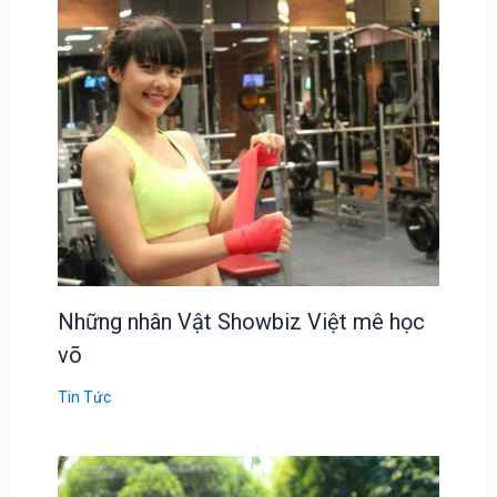
Những nhân Vật Showbiz Việt mê học
võ
Tin Tức