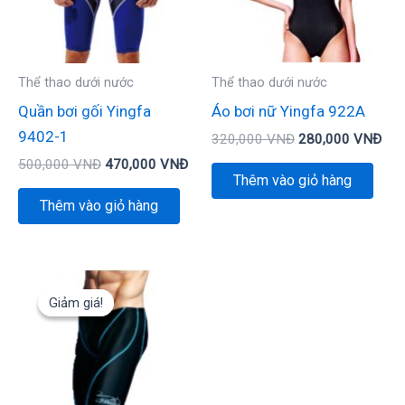
Thể thao dưới nước
Thể thao dưới nước
Quần bơi gối Yingfa
Áo bơi nữ Yingfa 922A
9402-1
320,000
VNĐ
280,000
VNĐ
500,000
VNĐ
470,000
VNĐ
Thêm vào giỏ hàng
Thêm vào giỏ hàng
Giá
Giá
gốc
hiện
Giảm giá!
Giảm giá!
là:
tại
500,000 VNĐ.
là:
470,000 VNĐ.