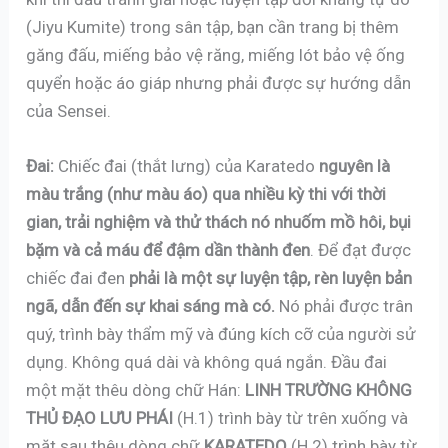
(Jiyu Kumite) trong sân tập, bạn cần trang bị thêm
găng đấu, miếng bảo vệ răng, miếng lót bảo vệ ống
quyển hoặc áo giáp nhưng phải được sự hướng dẫn
của Sensei.
Đai:
Chiếc đai (thắt lưng) của Karatedo
nguyên là
màu trắng (như màu áo) qua nhiều kỳ thi với thời
gian, trải nghiệm và thử thách nó nhuốm mồ hôi, bụi
bặm và cả máu để đậm dần thành đen
. Để đạt được
chiếc đai đen
phải là một sự luyện tập, rèn luyện bản
ngã, dẫn đến sự khai sáng mà có.
Nó phải được trân
quý, trình bày thẩm mỹ và đúng kích cỡ của người sử
dụng. Không quá dài và không quá ngắn. Đầu đai
một mặt thêu dòng chữ Hán:
LINH TRƯỜNG KHÔNG
THỦ ĐẠO LƯU PHÁI
(H.1) trình bày từ trên xuống và
mặt sau thêu dòng chữ
KARATEDO
(H.2) trình bày từ