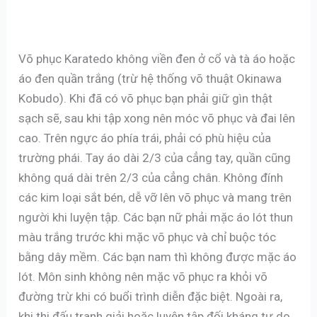
Võ phục Karatedo không viền đen ở cổ và tà áo hoặc
áo đen quần trắng (trừ hệ thống võ thuật Okinawa
Kobudo). Khi đã có võ phục bạn phải giữ gìn thật
sạch sẽ, sau khi tập xong nên móc võ phục và đai lên
cao. Trên ngực áo phía trái, phải có phù hiệu của
trường phái. Tay áo dài 2/3 của cẳng tay, quần cũng
không quá dài trên 2/3 của cẳng chân. Không đính
các kim loại sắt bén, dễ vỡ lên võ phục và mang trên
người khi luyện tập. Các bạn nữ phải mặc áo lót thun
màu trắng trước khi mặc võ phục và chỉ buộc tóc
bằng dây mềm. Các bạn nam thì không được mặc áo
lót. Môn sinh không nên mặc võ phục ra khỏi võ
đường trừ khi có buổi trình diễn đặc biệt. Ngoài ra,
khi thi đấu tranh giải hoặc luyện tập đối kháng tự do