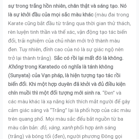
sự trong trắng hồn nhiên, chân thật và sáng tạo. Nó
là sự khởi đầu của mọi sắc màu khác
(màu đai trong
Karate cũng bắt đầu từ trắng qua thời gian thử thách,
rèn luyện tinh thần và thể xác, vận động tạo tác biến
đổi, trải nghiệm của chủ nhân mới trở thành màu
đen. Tuy nhiên, đỉnh cao của nó là sự giác ngộ nên
trở lại thành trắng).
Sắc có rồi lại mất đó là không.
Không
trong Karatedo có nghĩa là tánh không
(Sunyata) của Vạn pháp, là hiện tượng tạo tác rồi
biến đổi. Khi một hợp duyên đã khởi và đủ điều kiện
chín muồi thì một đối tượng mới sinh ra.
“Đen” và
các màu khác là xạ năng kích thích mắt người để gây
cảm giác sáng và “Trắng” lại là phối hợp của các màu
trên quang phổ. Mọi màu sắc đếu bắt nguồn từ ba
màu căn bản:
đỏ, vàng, xanh
phối hợp ánh sáng
(trắng) và bóng tối (đen), người phương Đông gọi