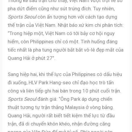
Thống kê sau trận cho thấy, Việt Nam vượt trội về số
pha dứt điểm cũng như sút trúng đích. Tuy nhiên,
Sports Seoul
còn ấn tượng hơn với cách tạo dựng
thế trận của Việt Nam. Nhật báo xứ kim chi phân tích:
“Trong hiệp một, Việt Nam có tới bảy cơ hội nguy
hiểm, còn Philippines chỉ có một. Tình huống đáng
tiếc nhất là pha tung người bắt bắt vô-lê đẹp mắt của
Quang Hải ở phút 27”.
Sang hiệp hai, khi thể lực của Philippines có dấu hiệu
đi xuống, HLV Park Hang-seo chỉ đạo học trò tấn
công và liên tiếp ghi hai bàn trong 10 phút cuối trận.
Sports Seoul
đánh giá: “Ông Park áp dụng chiến
thuật tương tự trận thắng Malaysia ở vòng bảng.
Quang Hải, người rất biết tiết kiệm thể lực từ đầu
trận, đã di chuyển khôn khéo, nhận đường căng