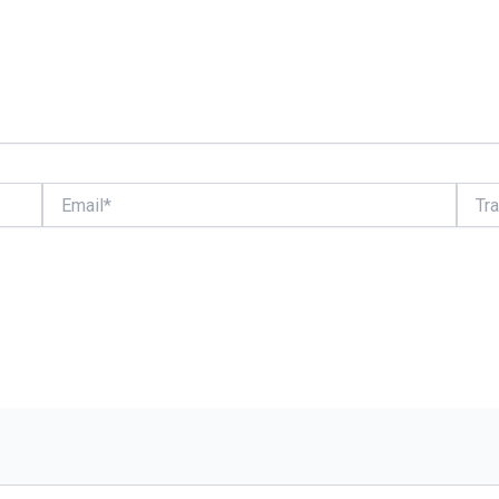
Email*
Trang
web