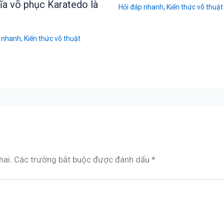
ĩa võ phục Karatedo là
Hỏi đáp nhanh
,
Kiến thức võ thuật
 nhanh
,
Kiến thức võ thuật
hai.
Các trường bắt buộc được đánh dấu
*