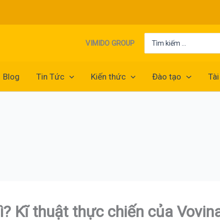
Search
VIMIDO GROUP
for:
Blog
Tin Tức
Kiến thức
Đào tạo
Tài
ì? Kĩ thuật thực chiến của Vovi