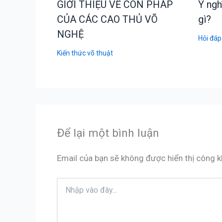
GIỚI THIỆU VỀ CÔN PHÁP
Ý ngh
CỦA CÁC CAO THỦ VÕ
gì?
NGHỆ
Hỏi đáp
Kiến thức võ thuật
Để lại một bình luận
Email của bạn sẽ không được hiển thị công k
Nhập
vào
đây...