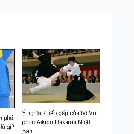
Ý nghĩa 7 nếp gấp của bộ Võ
n phái
phục Aikido Hakama Nhật
là gì?
Bản