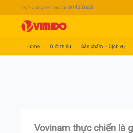
Nhảy
24/7 Customer service
0914.358.628
tới
nội
dung
Home
Giới thiệu
Sản phẩm – Dịch vụ
Vovinam thực chiến là g