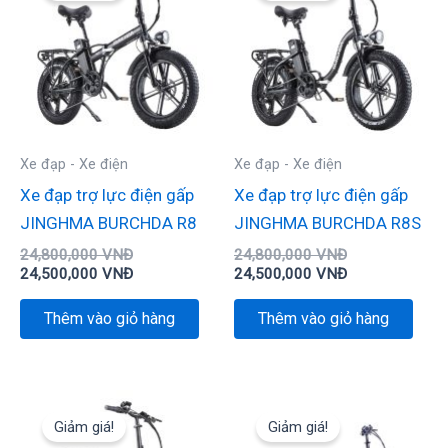
24,800,000 VNĐ.
là:
24,800,000 VN
là:
24,500,000 VNĐ.
24,500,000 VN
Xe đạp - Xe điện
Xe đạp - Xe điện
Xe đạp trợ lực điện gấp
Xe đạp trợ lực điện gấp
JINGHMA BURCHDA R8
JINGHMA BURCHDA R8S
24,800,000
VNĐ
24,800,000
VNĐ
24,500,000
VNĐ
24,500,000
VNĐ
Thêm vào giỏ hàng
Thêm vào giỏ hàng
Giá
Giá
Giá
Giá
gốc
hiện
gốc
hiện
Giảm giá!
Giảm giá!
là:
tại
là:
tại