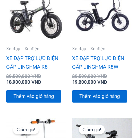
20,500,000 VNĐ.
là:
20,500,000 VN
là:
18,900,000 VNĐ.
19,800,000 VN
Xe đạp - Xe điện
Xe đạp - Xe điện
XE ĐẠP TRỢ LỰC ĐIỆN
XE ĐẠP TRỢ LỰC ĐIỆN
GẤP JINGHMA R8
GẤP JINGHMA R8W
20,500,000
VNĐ
20,500,000
VNĐ
18,900,000
VNĐ
19,800,000
VNĐ
Thêm vào giỏ hàng
Thêm vào giỏ hàng
Giá
Giá
Giá
Giá
gốc
hiện
gốc
hiện
Giảm giá!
Giảm giá!
là:
tại
là:
tại