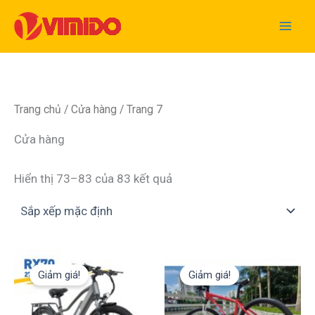
Nhảy
tới
nội
dung
Trang chủ
/
Cửa hàng
/ Trang 7
Cửa hàng
Hiển thị 73–83 của 83 kết quả
Giá
Giá
Giá
Giá
gốc
hiện
gốc
hiện
Giảm giá!
Giảm giá!
là:
tại
là:
tại
28,600,000 VNĐ.
là:
6,990,000 VNĐ.
là:
26,500,000 VNĐ.
6,500,000 VNĐ.