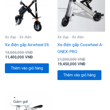
13,000,000 VNĐ.
là:
21,000,000 VN
là:
11,400,000 VNĐ.
19,450,000 VN
Xe đạp - Xe điện
Xe đạp - Xe điện
Xe điện gấp Airwheel E6
Xe điện gấp Coswheel A-
ONEX-PRO
13,000,000
VNĐ
11,400,000
VNĐ
21,000,000
VNĐ
19,450,000
VNĐ
Thêm vào giỏ hàng
Thêm vào giỏ hàng
Giá
Giá
gốc
hiện
Giảm giá!
là:
tại
17,000,000 VNĐ.
là: