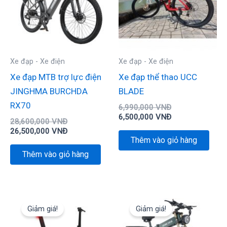
Xe đạp - Xe điện
Xe đạp - Xe điện
Xe đạp MTB trợ lực điện
Xe đạp thể thao UCC
JINGHMA BURCHDA
BLADE
RX70
6,990,000
VNĐ
6,500,000
VNĐ
28,600,000
VNĐ
26,500,000
VNĐ
Thêm vào giỏ hàng
Thêm vào giỏ hàng
Giá
Giá
Giá
Giá
gốc
hiện
gốc
hiện
Giảm giá!
Giảm giá!
là:
tại
là:
tại
18,900,000 VNĐ.
là:
32,900,000 VN
là: