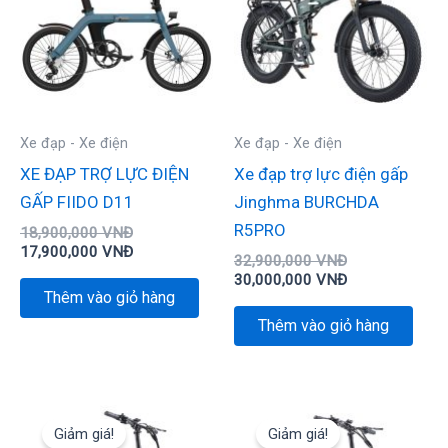
17,900,000 VNĐ.
30,000,000 VN
Xe đạp - Xe điện
Xe đạp - Xe điện
XE ĐẠP TRỢ LỰC ĐIỆN
Xe đạp trợ lực điện gấp
GẤP FIIDO D11
Jinghma BURCHDA
R5PRO
18,900,000
VNĐ
17,900,000
VNĐ
32,900,000
VNĐ
30,000,000
VNĐ
Thêm vào giỏ hàng
Thêm vào giỏ hàng
Giá
Giá
Giá
Giá
gốc
hiện
gốc
hiện
Giảm giá!
Giảm giá!
là:
tại
là:
tại