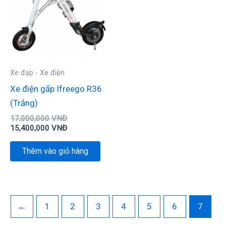
15,400,000 VNĐ.
Xe đạp - Xe điện
Xe điện gấp Ifreego R36
(Trắng)
17,000,000
VNĐ
15,400,000
VNĐ
Thêm vào giỏ hàng
←
1
2
3
4
5
6
7